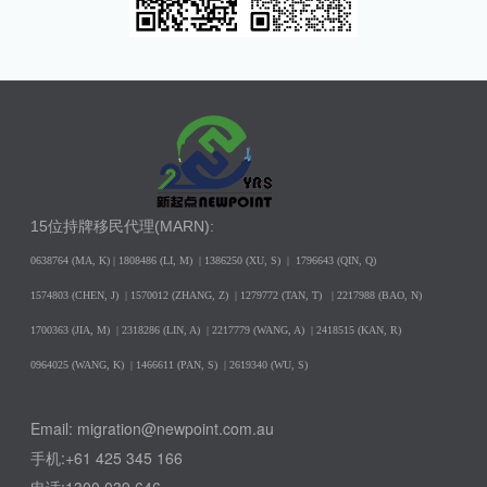
15位持牌移民代理(MARN):
0638764 (MA, K) |
1808486 (LI, M)
| 1386250
(XU, S)
| 1796643
(QIN, Q)
1574803 (CHEN, J) | 1570012 (ZHANG, Z) | 1279772 (TAN, T) | 2217988 (BAO, N)
1700363 (JIA, M) | 2318286 (LIN, A) | 2217779 (WANG, A) | 2418515 (KAN, R)
0964025 (WANG, K) | 1466611 (PAN, S)
| 2619340 (WU, S)
Email: migration@newpoint.com.au
手机:+61 425 345 166
电话:1300 039 646