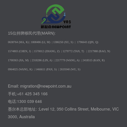
15位持牌移民代理(MARN):
0638764 (MA, K) |
1808486 (LI, M)
| 1386250
(XU, S)
| 1796643
(QIN, Q)
1574803 (CHEN, J) | 1570012 (ZHANG, Z) | 1279772 (TAN, T) | 2217988 (BAO, N)
1700363 (JIA, M) | 2318286 (LIN, A) | 2217779 (WANG, A) | 2418515 (KAN, R)
0964025 (WANG, K) | 1466611 (PAN, S)
| 2619340 (WU, S)
Email: migration@newpoint.com.au
手机:+61 425 345 166
电话:1300 039 646
墨尔本总部地址: :Level 12, 350 Collins Street, Melbourne, VIC
3000, Australia